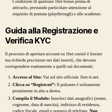
Condizioni di qualsiasi 1bet bonus prima di
attivarlo, prestando particolare attenzione al
requisito di puntata (playthrough) e alle scadenze.
Guida alla Registrazione e
Verifica KYC
Il processo di apertura account su 1bet casinò è lineare
ma richiede precisione nei dati inseriti, che devono
corrispondere esattamente a quelli sui documenti.
Accesso al Sito:
Vai sul sito ufficiale 1bet-it.net.
Clicca su “Registrati”:
Il pulsante è solitamente
prominente in alto a destra.
Compila il Modulo:
Inserisci dati anagrafici (nome,
cognome, data di nascita), indirizzo di residenza,
codice fiscale, email e numero di telefono.
Non