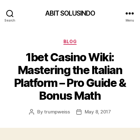
ABIT SOLUSINDO
Search
Menu
Categories
BLOG
1bet Casino Wiki:
Mastering the Italian
Platform – Pro Guide &
Bonus Math
By
trumpweiss
May 8, 2017
Post
Post
author
date