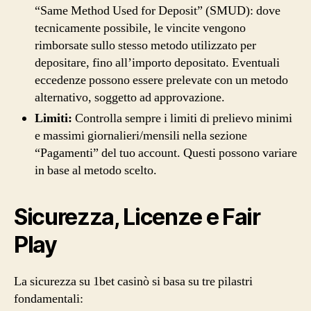
“Same Method Used for Deposit” (SMUD): dove
tecnicamente possibile, le vincite vengono
rimborsate sullo stesso metodo utilizzato per
depositare, fino all’importo depositato. Eventuali
eccedenze possono essere prelevate con un metodo
alternativo, soggetto ad approvazione.
Limiti:
Controlla sempre i limiti di prelievo minimi
e massimi giornalieri/mensili nella sezione
“Pagamenti” del tuo account. Questi possono variare
in base al metodo scelto.
Sicurezza, Licenze e Fair
Play
La sicurezza su 1bet casinò si basa su tre pilastri
fondamentali: