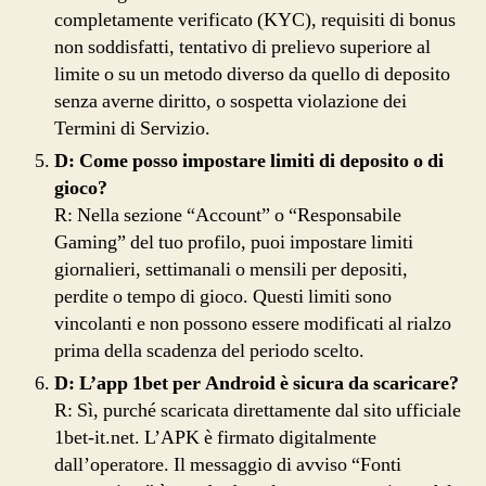
completamente verificato (KYC), requisiti di bonus
non soddisfatti, tentativo di prelievo superiore al
limite o su un metodo diverso da quello di deposito
senza averne diritto, o sospetta violazione dei
Termini di Servizio.
D: Come posso impostare limiti di deposito o di
gioco?
R: Nella sezione “Account” o “Responsabile
Gaming” del tuo profilo, puoi impostare limiti
giornalieri, settimanali o mensili per depositi,
perdite o tempo di gioco. Questi limiti sono
vincolanti e non possono essere modificati al rialzo
prima della scadenza del periodo scelto.
D: L’app 1bet per Android è sicura da scaricare?
R: Sì, purché scaricata direttamente dal sito ufficiale
1bet-it.net. L’APK è firmato digitalmente
dall’operatore. Il messaggio di avviso “Fonti