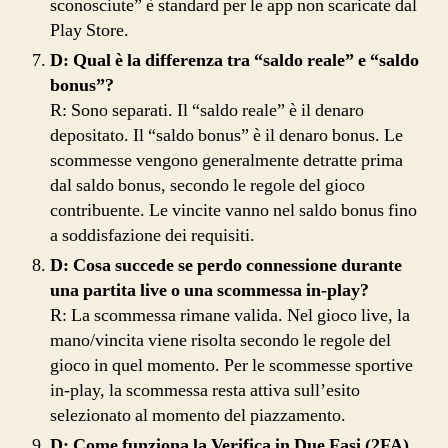
sconosciute” è standard per le app non scaricate dal
Play Store.
D: Qual è la differenza tra “saldo reale” e “saldo
bonus”?
R: Sono separati. Il “saldo reale” è il denaro
depositato. Il “saldo bonus” è il denaro bonus. Le
scommesse vengono generalmente detratte prima
dal saldo bonus, secondo le regole del gioco
contribuente. Le vincite vanno nel saldo bonus fino
a soddisfazione dei requisiti.
D: Cosa succede se perdo connessione durante
una partita live o una scommessa in-play?
R: La scommessa rimane valida. Nel gioco live, la
mano/vincita viene risolta secondo le regole del
gioco in quel momento. Per le scommesse sportive
in-play, la scommessa resta attiva sull’esito
selezionato al momento del piazzamento.
D: Come funziona la Verifica in Due Fasi (2FA)