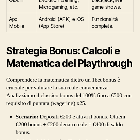
Microgaming, etc.
game shows.
App
Android (APK) e iOS
Funzionalità
Mobile
(App Store)
completa.
Strategia Bonus: Calcoli e
Matematica del Playthrough
Comprendere la matematica dietro un 1bet bonus è
cruciale per valutare la sua reale convenienza.
Analizziamo il classico bonus del 100% fino a €500 con
requisito di puntata (wagering) x25.
Scenario:
Depositi €200 e attivi il bonus. Ottieni
€200 bonus + €200 denaro reale = €400 di saldo
bonus.