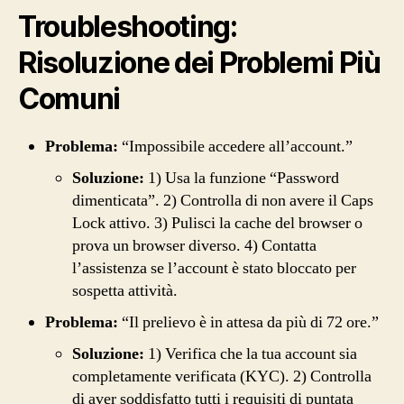
Troubleshooting:
Risoluzione dei Problemi Più
Comuni
Problema:
“Impossibile accedere all’account.”
Soluzione:
1) Usa la funzione “Password
dimenticata”. 2) Controlla di non avere il Caps
Lock attivo. 3) Pulisci la cache del browser o
prova un browser diverso. 4) Contatta
l’assistenza se l’account è stato bloccato per
sospetta attività.
Problema:
“Il prelievo è in attesa da più di 72 ore.”
Soluzione:
1) Verifica che la tua account sia
completamente verificata (KYC). 2) Controlla
di aver soddisfatto tutti i requisiti di puntata