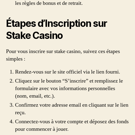
les règles de bonus et de retrait.
Étapes d’Inscription sur
Stake Casino
Pour vous inscrire sur stake casino, suivez ces étapes
simples :
Rendez-vous sur le site officiel via le lien fourni.
Cliquez sur le bouton “S’inscrire” et remplissez le
formulaire avec vos informations personnelles
(nom, email, etc.).
Confirmez votre adresse email en cliquant sur le lien
reçu.
Connectez-vous à votre compte et déposez des fonds
pour commencer à jouer.