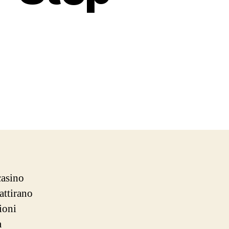
casino
attirano
ioni
a