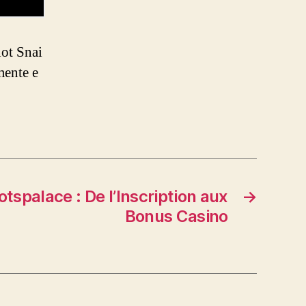
lot Snai
mente e
tspalace : De l’Inscription aux
→
Bonus Casino