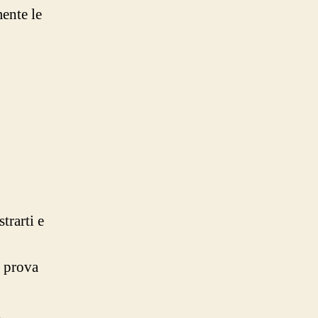
mente le
trarti e
e prova
l