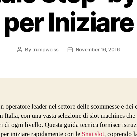
per Iniziare
By
trumpweiss
November 16, 2016
Post
Post
author
date
un operatore leader nel settore delle scommesse e dei 
n Italia, con una vasta selezione di slot machines che 
i di ogni livello. Questa guida tecnica fornisce istruz
 per iniziare rapidamente con le
Snai slot
, coprendo l