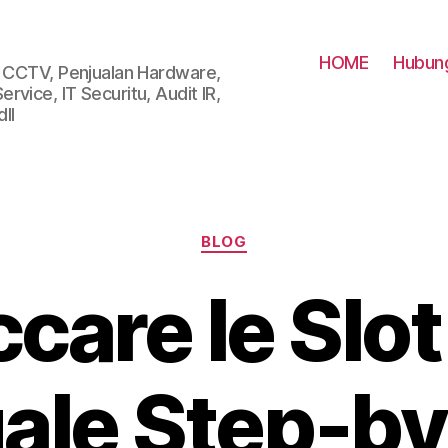
HOME
Hubung
i CCTV, Penjualan Hardware,
vice, IT Securitu, Audit IR,
ll
Categories
BLOG
care le Slot
ale Step-by