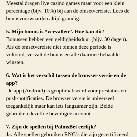
Meestal dragen live casino games maar voor een klein
percentage (bijv. 10%) bij aan de omsetvereiste. Lees de
bonusvoorwaarden altijd grondig.
5. Mijn bonus is “vervallen”. Hoe kan dit?
Bonussen hebben een geldigheidsduur (bijv. 30 dagen).
Als de omsetvereiste niet binnen deze periode is
voltooid, vervalt de bonus en alle daarmee behaalde
winsten.
6. Wat is het verschil tussen de browser versie en de
app?
De app (Android) is geoptimaliseerd voor prestaties en
push-notificaties. De browser versie is universeel
toegankelijk maar kan iets langzamer zijn. Beide
gebruiken dezelfde beveiligde account.
7. Zijn de spellen bij PalmsBet eerlijk?
Ja. Alle spellen gebruiken RNG’s die zijn gecertificeerd