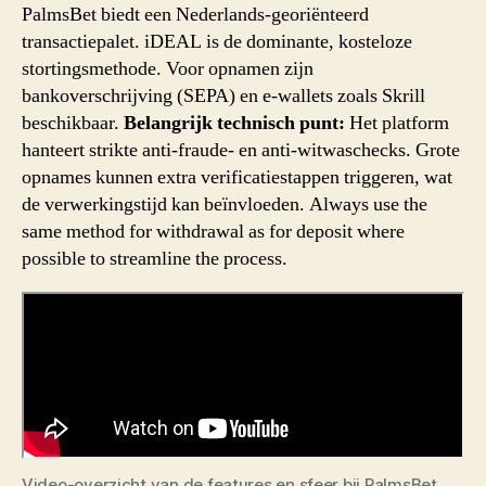
PalmsBet biedt een Nederlands-georiënteerd
transactiepalet. iDEAL is de dominante, kosteloze
stortingsmethode. Voor opnamen zijn
bankoverschrijving (SEPA) en e-wallets zoals Skrill
beschikbaar.
Belangrijk technisch punt:
Het platform
hanteert strikte anti-fraude- en anti-witwaschecks. Grote
opnames kunnen extra verificatiestappen triggeren, wat
de verwerkingstijd kan beïnvloeden. Always use the
same method for withdrawal as for deposit where
possible to streamline the process.
Video-overzicht van de features en sfeer bij PalmsBet.