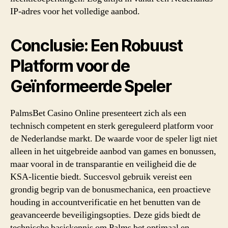
IP-adres voor het volledige aanbod.
Conclusie: Een Robuust
Platform voor de
Geïnformeerde Speler
PalmsBet Casino Online presenteert zich als een
technisch competent en sterk gereguleerd platform voor
de Nederlandse markt. De waarde voor de speler ligt niet
alleen in het uitgebreide aanbod van games en bonussen,
maar vooral in de transparantie en veiligheid die de
KSA-licentie biedt. Succesvol gebruik vereist een
grondig begrip van de bonusmechanica, een proactieve
houding in accountverificatie en het benutten van de
geavanceerde beveiligingsopties. Deze gids biedt de
technische basiskennis om Palms bet optimaal en