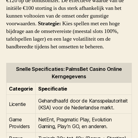
€120 op de bonusomzet. De effectieve waarde van de
initiële €100 storting is dus sterk afhankelijk van het
kunnen voltooien van de omset onder gunstige
voorwaarden.
Strategie:
Kies spellen met een hoge
bijdrage aan de omsetvereiste (meestal slots 100%,
tafelspellen lager) en een lage volatiliteit om de
bandbreedte tijdens het omsetten te beheren.
Snelle Specificaties: PalmsBet Casino Online
Kerngegevens
Categorie
Specificatie
Gehandhaafd door de Kansspelautoriteit
Licentie
(KSA) voor de Nederlandse markt.
Game
NetEnt, Pragmatic Play, Evolution
Providers
Gaming, Play’n GO, en anderen.