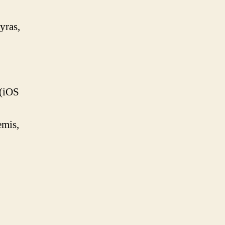
yras,
 (iOS
ėmis,