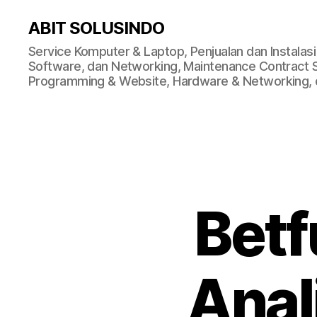
ABIT SOLUSINDO
Service Komputer & Laptop, Penjualan dan Instalas
Software, dan Networking, Maintenance Contract Ser
Programming & Website, Hardware & Networking, d
Betf
Anal