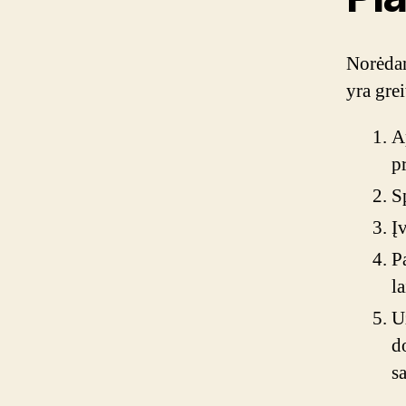
Norėdam
yra grei
A
p
S
Į
P
la
U
d
s