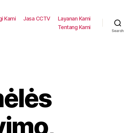
i Kami
Jasa CCTV
Layanan Kami
Tentang Kami
Search
mėlės
vimo,