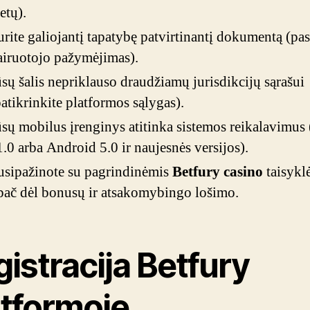
etų).
urite galiojantį tapatybę patvirtinantį dokumentą (pas
airuotojo pažymėjimas).
ūsų šalis nepriklauso draudžiamų jurisdikcijų sąrašui
patikrinkite platformos sąlygas).
ūsų mobilus įrenginys atitinka sistemos reikalavimus
1.0 arba Android 5.0 ir naujesnės versijos).
usipažinote su pagrindinėmis
Betfury casino
taisykl
pač dėl bonusų ir atsakomybingo lošimo.
istracija Betfury
atformoje