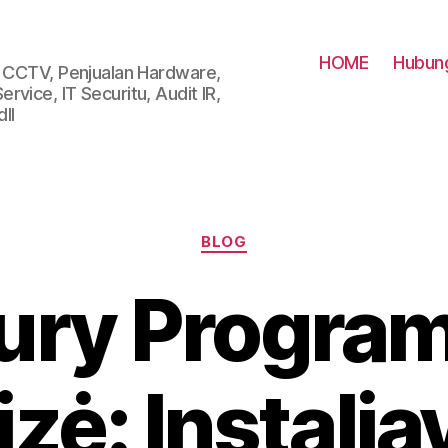
HOME
Hubung
i CCTV, Penjualan Hardware,
vice, IT Securitu, Audit IR,
ll
Categories
BLOG
ury Progra
izė: Instalia