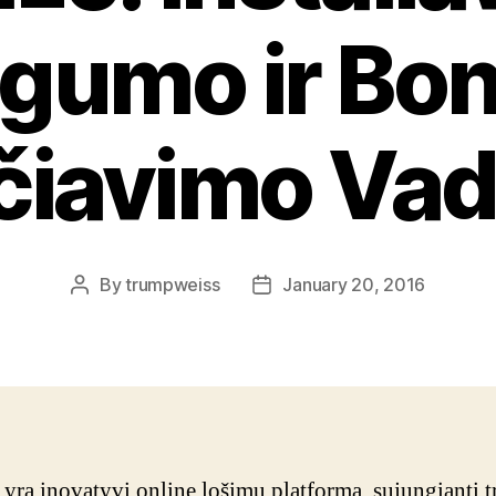
gumo ir Bo
čiavimo Va
By
trumpweiss
January 20, 2016
Post
Post
author
date
 yra inovatyvi online lošimų platforma, sujungianti t