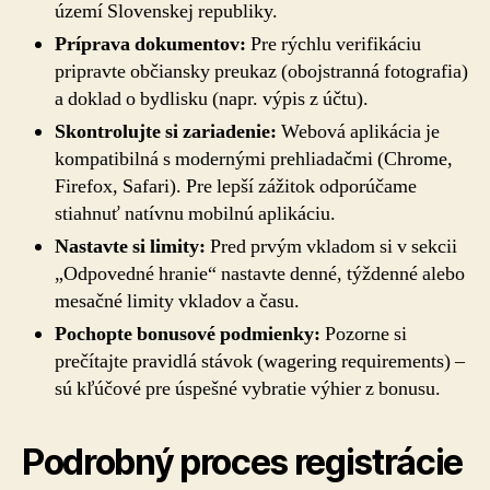
území Slovenskej republiky.
Príprava dokumentov:
Pre rýchlu verifikáciu
pripravte občiansky preukaz (obojstranná fotografia)
a doklad o bydlisku (napr. výpis z účtu).
Skontrolujte si zariadenie:
Webová aplikácia je
kompatibilná s modernými prehliadačmi (Chrome,
Firefox, Safari). Pre lepší zážitok odporúčame
stiahnuť natívnu mobilnú aplikáciu.
Nastavte si limity:
Pred prvým vkladom si v sekcii
„Odpovedné hranie“ nastavte denné, týždenné alebo
mesačné limity vkladov a času.
Pochopte bonusové podmienky:
Pozorne si
prečítajte pravidlá stávok (wagering requirements) –
sú kľúčové pre úspešné vybratie výhier z bonusu.
Podrobný proces registrácie