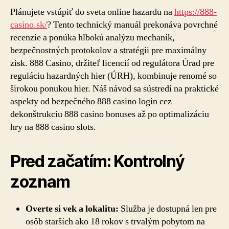
Plánujete vstúpiť do sveta online hazardu na
https://888-
casino.sk/
? Tento technický manuál prekonáva povrchné
recenzie a ponúka hlbokú analýzu mechaník,
bezpečnostných protokolov a stratégii pre maximálny
zisk. 888 Casino, držiteľ licencií od regulátora Úrad pre
reguláciu hazardných hier (ÚRH), kombinuje renomé so
širokou ponukou hier. Náš návod sa sústredí na praktické
aspekty od bezpečného 888 casino login cez
dekonštrukciu 888 casino bonuses až po optimalizáciu
hry na 888 casino slots.
Pred začatím: Kontrolný
zoznam
Overte si vek a lokalitu:
Služba je dostupná len pre
osôb starších ako 18 rokov s trvalým pobytom na